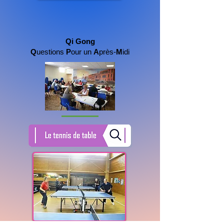
Qi Gong
Q
uestions
P
our un
A
près-
M
idi