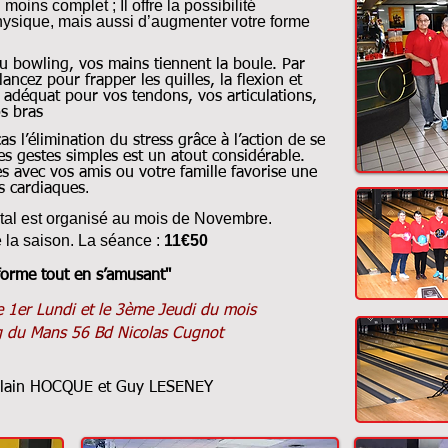
moins complet ; Il offre la possibilité
physique, mais aussi d’augmenter votre forme
au bowling, vos mains tiennent la boule. Par
ncez pour frapper les quilles, la flexion et
e adéquat pour vos tendons, vos articulations,
os bras
s l’élimination du stress grâce à l’action de se
es gestes simples est un atout considérable.
les avec vos amis ou votre famille favorise une
.
s cardiaques
al est organisé au mois de Novembre.
 la saison. La séance :
11€
50
forme tout en s’amusant"
e 1er Lundi et le 3ème Jeudi du mois
 du Mans 56 Bd Nicolas Cugnot
Alain HOCQUE et Guy LESENEY