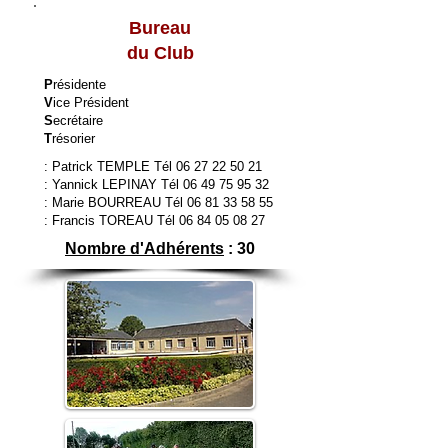
Bureau
du Club
P
résidente
V
ice Président
S
ecrétaire
T
résorier
: Patrick TEMPLE Tél
06 27 22 50 21
: Yannick LEPINAY Tél
06 49 75 95 32
: Marie BOURREAU Tél
06 81 33 58 55
: Francis TOREAU Tél
06 84 05 08 27
Nombre d'Adhérents
: 30