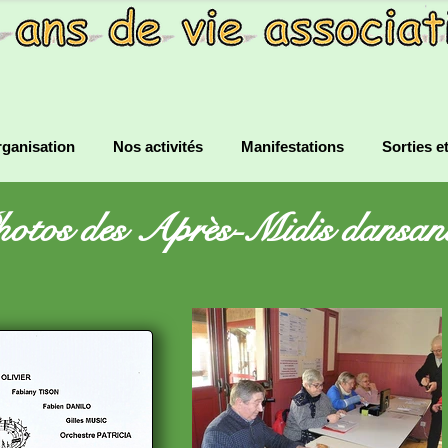
ganisation
Nos activités
Manifestations
Sorties e
otos des Après-Midis dansan