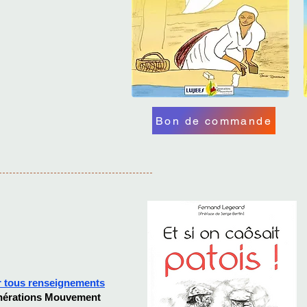
Bon de commande
 tous renseignements
érations Mouvement