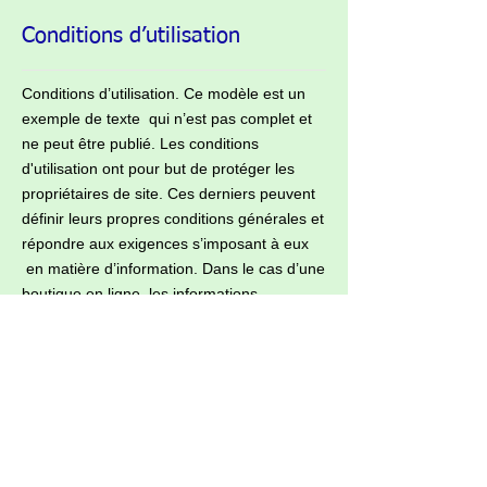
Conditions d’utilisation
Conditions d’utilisation. Ce modèle est un
exemple de texte qui n’est pas complet et
ne peut être publié. Les conditions
d'utilisation ont pour but de protéger les
propriétaires de site. Ces derniers peuvent
définir leurs propres conditions générales et
répondre aux exigences s’imposant à eux
en matière d’information. Dans le cas d’une
boutique en ligne, les informations
obligatoires peuvent être par exemple,
l’ajout de détails concernant les articles, les
prix, les termes du contrat, la résiliation et
l’annulation, Les conditions d’utilisation
doivent également contenir les titres et être
formulées en fonction des besoins de votre
propre entreprise. Afin de vous assurer que