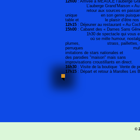
12h00
: Arrivée à MEAUCÉ l’auberge Gr
L’auberge Grand’Maison « Au Coc
retour aux sources en passant un
unique en son genre puisque vous 
table et le plaisir d’être nos hôte
12h15
: Déjeuner au restaurant « Au Co
15h00
: Cabaret des « Dames Sans Gên
1h30 de spectacle qui vous entraîn
où se mêle humour, nostalgie, é
plumes, strass, paillettes, cos
perruques multicolores …
imitations de stars nationales et
des parodies "maison" mais s
improvisations croustillants en direct.
16h30
: Visite de la boutique Vente de p
17h15
: Départ et retour à Marolles Les B
© 