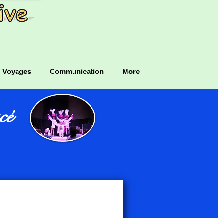
t Voyages
Communication
More
cé