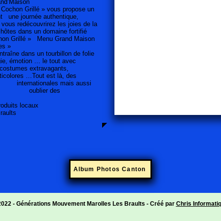
and’Maison
hon Grillé » vous propose un
e journée authentique,
redécouvrirez les joies de la
s dans un domaine fortifié
chon Grillé » Menu Grand Maison
es »
e dans un tourbillon de folie
motion … le tout avec
tumes extravagants,
Tout est là, des
 internationales mais aussi
ans oublier des
roduits locaux
raults
Album Photos Canton
2022 - Générations Mouvement Marolles Les Braults - Créé par
Chris Informati