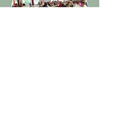
" Recette de la Marmite
Sarthoise "
Étape 1 :
Tailler à l'avance le poulet et le
lapin en aiguillettes, ainsi que le
jambon et les champignons en petits
bâtonnets, le chou en
lanière et les carottes en julienne.
Étape 2 :
Saler directement sur les
légumes, les cuire à la vapeur 10 min.
Étape 3 :
Raidir dans une sauteuse le
poulet et le lapin.
Étape 4 :
Ajouter les champignons, bien
mélanger le tout, mettre le
jambon.
Étape 5 :
Sauter deux ou trois fois et
réserver sur une plaque.