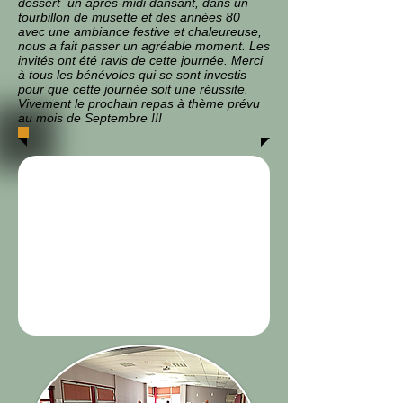
dessert un après-midi dansant, dans un
tourbillon de musette et des années 80
avec une ambiance festive et chaleureuse,
nous a fait passer un agréable moment. Les
invités ont été ravis de cette journée. Merci
à tous les bénévoles qui se sont investis
pour que cette journée soit une réussite.
Vivement le prochain repas à thème prévu
au mois de Septembre !!!