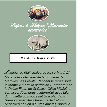
Repas à Thème "Marmite
sarthoise"
Mardi 17 Mars 2026
L’
ambiance était chaleureuse, ce Mardi 17
Mars, à la salle Jean de la Fontaine de
Marolles Les Braults. Pendant le repas sous
le thème « Marmite sarthoise », préparé par
le Relais Fleuri de St Calez, Gilles MUSIC et
son accordéon nous a interprété avec talent
du musette puis nous fait basculer dans
l’humour avec des chansons de Patrick
Sébastien et bien d’autres artistes. Après le